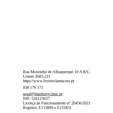
Rua Mouzinho de Albuquerque 10 A R/C,
Loures 2685-221
https://www.livroreclamacoes.pt
938 176 171
geral
@blueberryclinic.pt
NIF: 516123637
Licença de Funcionamento nº 20456/2021
Registos: E153890 e E155831