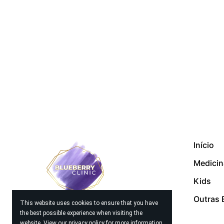
Início
Medicin
Kids
Outras 
This website uses cookies to ensure that you have
the best possible experience when visiting the
website. View our
privacy policy
for more information