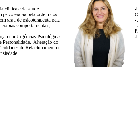
ia clínica e da saúde
-
m psicoterapia pela ordem dos
C
om grau de psicoterapeuta pela
-
 terapias comportamentais,
-
P
enção em Urgências Psicológicas,
-
e Personalidade, Alteração do
ficuldades de Relacionamento e
nsiedade