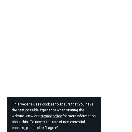
Início
Medicin
Kids
Outras 
This website uses cookies to ensure that you have
the best possible experience when visiting the
website. View our
privacy policy
for more information
about this. To accept the use of non-essential
cookies, please click "I agree"