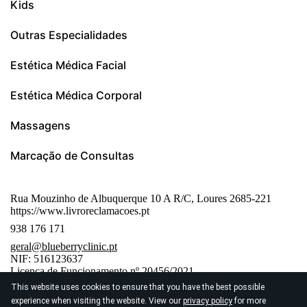
Kids
Outras Especialidades
Estética Médica Facial
Estética Médica Corporal
Massagens
Marcação de Consultas
Rua Mouzinho de Albuquerque 10 A R/C, Loures 2685-221
https://www.livroreclamacoes.pt
938 176 171
geral
@blueberryclinic.pt
NIF: 516123637
Licença de Funcionamento nº 20456/2021
Registos: E153890 e E155831
This website uses cookies to ensure that you have the best possible
experience when visiting the website. View our
privacy policy
for more